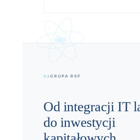
02
GRUPA RSF
Od integracji IT l
do inwestycji
kapitałowych.