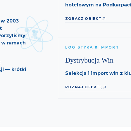
hotelowym na Podkarpaci
ZOBACZ OBIEKT
a w
2003
t
worzyliśmy
n. w ramach
LOGISTYKA & IMPORT
Dystrybucja Win
z
i — krótki
Selekcja i import win z 
POZNAJ OFERTĘ